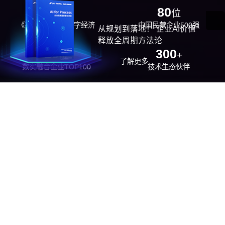
29
80
位
位
《福布斯》中国数字经济
中国民营企业500强
从规划到落地！ 企业AI价值
100强
释放全周期方法论
26
300
位
+
了解更多
数实融合企业TOP100
技术生态伙伴